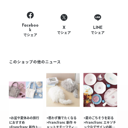
Faceboo
LINE
X
k
でシェア
でシェア
でシェア
このショップの他のニュース
<お盆や夏休みの旅行
<思わず撫でたくなる
<夏のごちそうを彩る
におすすめ
>Francfranc 新作 キ
>Francfranc エキゾチ
>Francfranc 新作ト…
ャットモチーフティ…
ックなデザインの新…