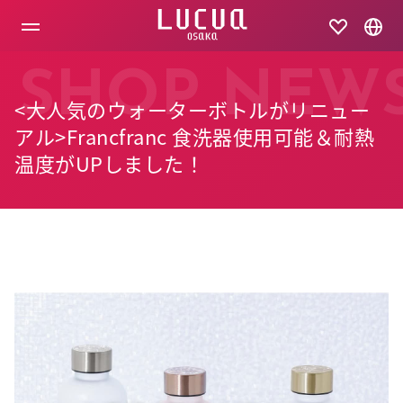
コ
ン
テ
ン
ツ
SHOP NEW
へ
<大人気のウォーターボトルがリニュー
ス
キ
アル>Francfranc 食洗器使用可能＆耐熱
ッ
温度がUPしました！
プ