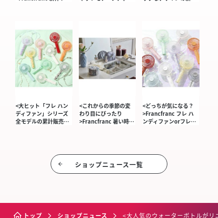
<大ヒット「フレ ハン
<これからの季節の変
<どっちが気になる？
ディファン」シリーズ
わり目にぴったり
>Francfranc フレ ハ
全モデルの累計販売…
>Francfranc 暑い時…
ンディファンorフレ…
ショップニュース⼀覧
トップ
ショップニュース
<大人気のウォーターボトルがリニュ