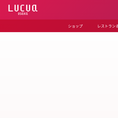
コ
ン
テ
ン
ツ
ショップ
レストラン
へ
ス
キ
ッ
プ