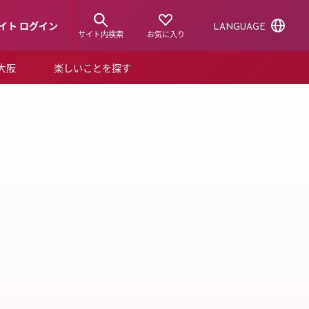
イト ログイン
LANGUAGE
サイト内検索
お気に入り
ア大阪
楽しいことを探す
トピックス
ーズカード
P NEW
らから！
ショップニュース
ルクアスタイル
特集
デジタルブック
ル