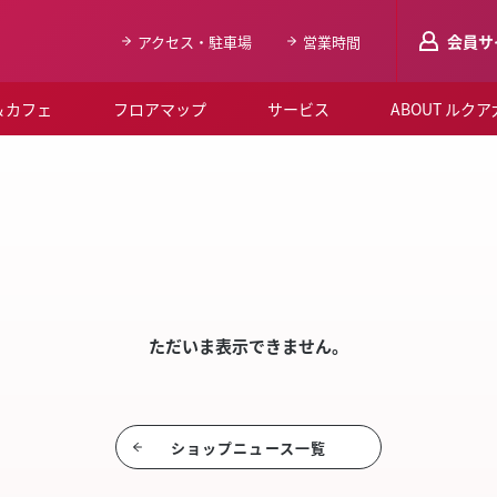
会員サ
アクセス・駐車場
営業時間
＆カフェ
フロアマップ
サービス
ABOUT ルク
LUCUAメンバ
SHO
会員登録はこち
ルクア大阪について
よくあるご質問
お知らせ
ただいま表示できません。
SNSアカウント一覧
LUCUAブライダルクラブ
ショップニュース⼀覧
ルクア大阪イベントホー