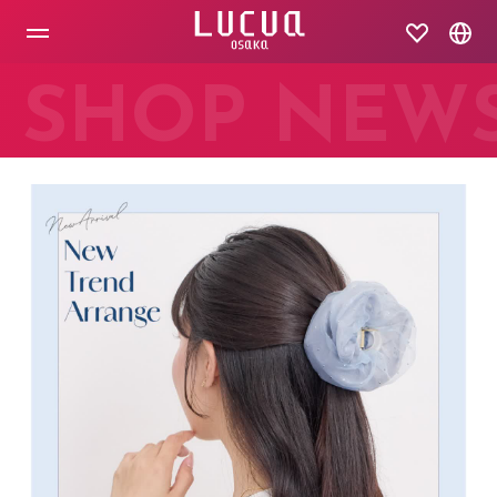
コ
ン
テ
ン
ツ
SHOP NEW
へ
ス
キ
ッ
プ