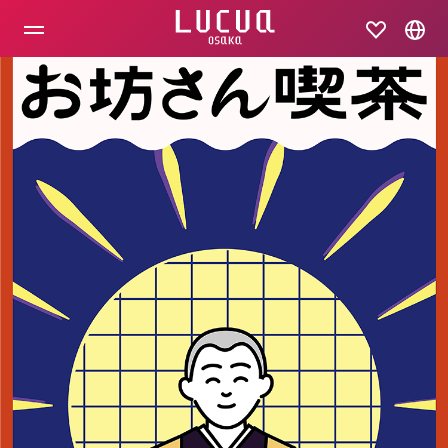
コ
ン
テ
ン
ツ
へ
ス
キ
ッ
プ