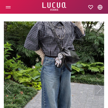
コ
ン
テ
ン
ツ
へ
ス
キ
ッ
プ