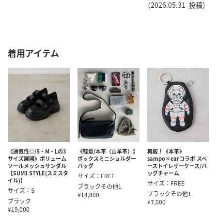
（
2026.05.31
投稿）
着用アイテム
《通気性◎/S・M・Lの3
《軽量/本革（山羊革）》
再販！《本革》
サイズ展開》ボリューム
ボックスミニショルダー
sampo×earコラボ スペ
ソールメッシュサンダル
バッグ
ーストイレザーケース/バ
【SUM1 STYLE(スミスタ
ッグチャーム
サイズ：FREE
イル)】
サイズ：FREE
ブラックその他1
サイズ：S
ブラックその他1
¥14,800
ブラック
¥7,000
¥19,000