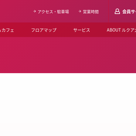
会員サ
アクセス・駐車場
営業時間
＆カフェ
フロアマップ
サービス
ABOUT ルク
LUCUAメンバ
会員登録はこち
ルクア大阪について
よくあるご質問
お知らせ
SNSアカウント一覧
LUCUAブライダルクラブ
ルクア大阪イベントホー