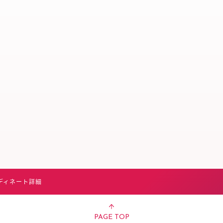
スタッフ募集（長期で働
スタッフ募集（スポット
方）
ディネート詳細
PAGE TOP