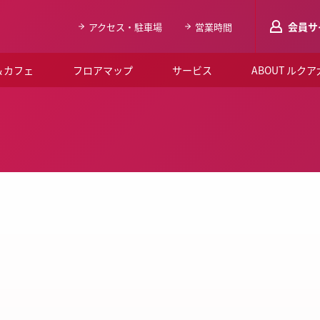
会員サ
アクセス・駐車場
営業時間
＆カフェ
フロアマップ
サービス
ABOUT ルク
LUCUAメンバ
会員登録はこち
ルクア大阪について
よくあるご質問
お知らせ
SNSアカウント一覧
LUCUAブライダルクラブ
ルクア大阪イベントホー