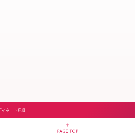
スタッフ募集（長期で働
スタッフ募集（スポット
方）
ディネート詳細
PAGE TOP