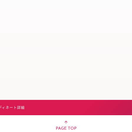
スタッフ募集（長期で働
スタッフ募集（スポット
方）
ディネート詳細
PAGE TOP