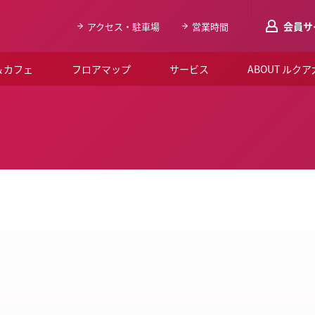
会員サ
アクセス・駐車場
営業時間
＆カフェ
フロアマップ
サービス
ABOUT ルク
LUCUAメンバ
会員登録はこち
ルクア大阪について
よくあるご質問
お知らせ
SNSアカウント一覧
LUCUAブライダルクラブ
ルクア大阪イベントホー