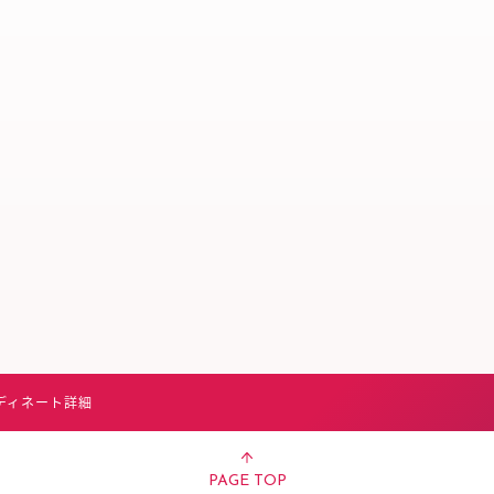
スタッフ募集（長期で働
スタッフ募集（スポット
方）
ディネート詳細
PAGE TOP