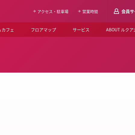
会員サ
アクセス・駐車場
営業時間
＆カフェ
フロアマップ
サービス
ABOUT ルク
LUCUAメンバ
会員登録はこち
ルクア大阪について
よくあるご質問
お知らせ
SNSアカウント一覧
LUCUAブライダルクラブ
ルクア大阪イベントホー