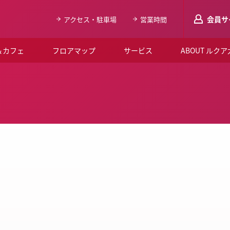
会員サ
アクセス・駐車場
営業時間
＆カフェ
フロアマップ
サービス
ABOUT ルク
LUCUAメンバ
会員登録はこち
ルクア大阪について
よくあるご質問
お知らせ
SNSアカウント一覧
LUCUAブライダルクラブ
ルクア大阪イベントホー