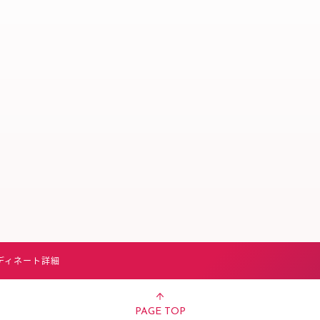
スタッフ募集（長期で働
スタッフ募集（スポット
方）
ディネート詳細
PAGE TOP