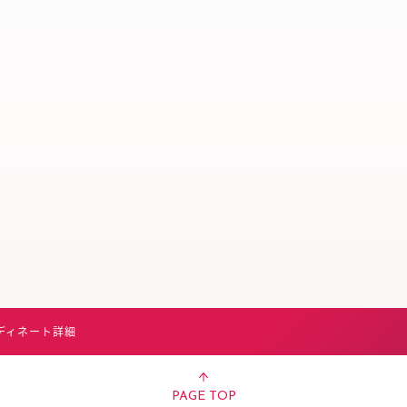
スタッフ募集（長期で働
スタッフ募集（スポット
方）
ディネート詳細
PAGE TOP