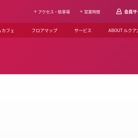
会員サ
アクセス・駐車場
営業時間
＆カフェ
フロアマップ
サービス
ABOUT ルク
LUCUAメンバ
会員登録はこち
ルクア大阪について
よくあるご質問
お知らせ
SNSアカウント一覧
LUCUAブライダルクラブ
ルクア大阪イベントホー