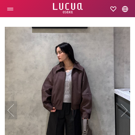
コ
ン
テ
ン
ツ
へ
ス
キ
ッ
プ