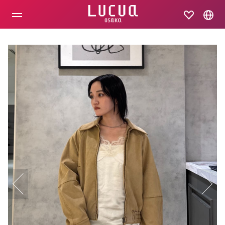
コ
ン
テ
ン
ツ
へ
ス
キ
ッ
プ