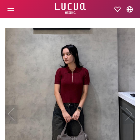
コ
ン
テ
ン
ツ
へ
ス
キ
ッ
プ