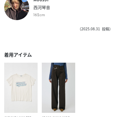
西河琴音
162cm
（
2025.08.31
投稿）
着用アイテム