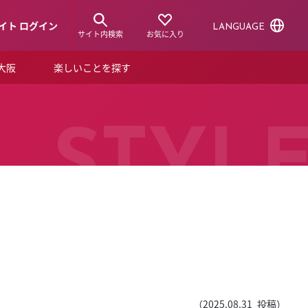
イト ログイン
LANGUAGE
サイト内検索
お気に入り
ア大阪
楽しいことを探す
トピックス
ーズカード
らから！
ショップニュース
STYL
ルクアスタイル
特集
デジタルブック
ル
（
2025.08.31
投稿）