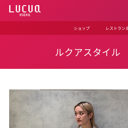
コ
ン
テ
ン
ツ
ショップ
レストラン
へ
ス
キ
ッ
ルクアスタイル
プ