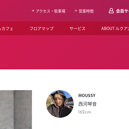
会員サ
アクセス・駐車場
営業時間
＆カフェ
フロアマップ
サービス
ABOUT ルク
LUCUAメンバ
会員登録はこち
ルクア大阪について
よくあるご質問
お知らせ
MOUSSY
SNSアカウント一覧
西河琴音
LUCUAブライダルクラブ
162cm
ルクア大阪イベントホー