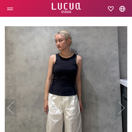
コ
ン
テ
ン
ツ
へ
ス
キ
ッ
プ