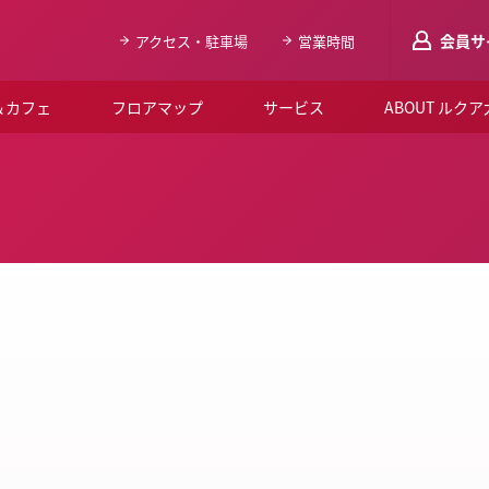
会員サ
アクセス・駐車場
営業時間
＆カフェ
フロアマップ
サービス
ABOUT ルク
LUCUAメンバ
会員登録はこち
ルクア大阪について
よくあるご質問
お知らせ
SNSアカウント一覧
LUCUAブライダルクラブ
ルクア大阪イベントホー