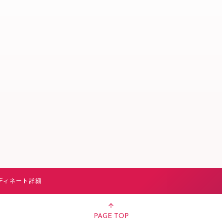
スタッフ募集（長期で働
スタッフ募集（スポット
方）
ディネート詳細
PAGE TOP