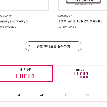
LUCUA 9F
LUCUA 9F
baseyard tokyo
TOM and JERRY MARKET
10:30～20:30
10:30～20:30
층별 안내도로 돌아가기
B1F-9F
B1F-9F
3F
4F
5F
6F