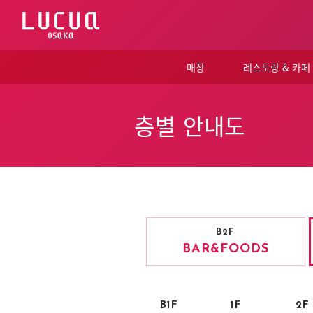
コ
ン
テ
ン
ツ
매장
레스토랑 & 카페
へ
ス
キ
ッ
층별 안내도
プ
B2F
BAR
&FOODS
B1F
1F
2F