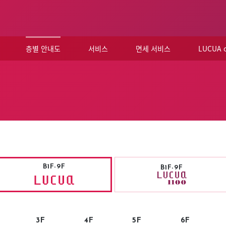
층별 안내도
서비스
면세 서비스
LUCUA
B1F-9F
B1F-9F
3F
4F
5F
6F