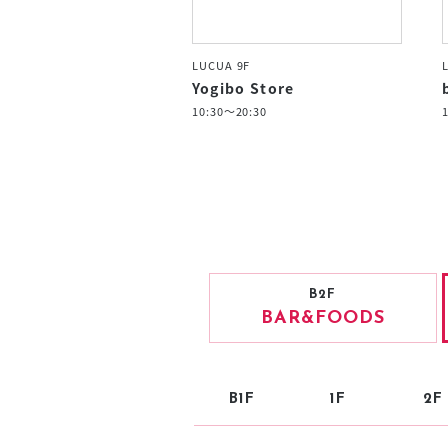
LUCUA 9F
Yogibo Store
10:30～20:30
B2F
BAR
&FOODS
B1F
1F
2F