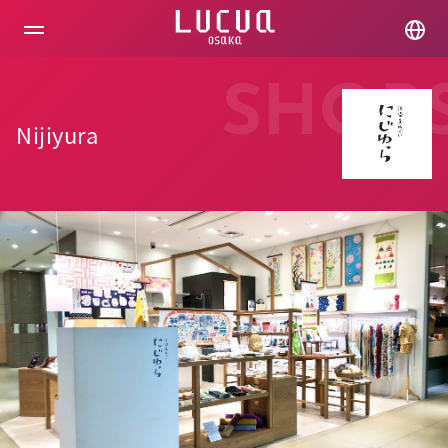
コ
ン
テ
ン
ツ
SHOP
へ
ス
Nijiyura
キ
ッ
プ