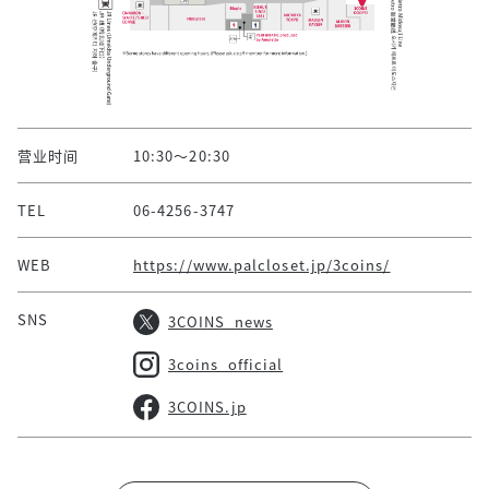
营业时间
10:30～20:30
TEL
06-4256-3747
WEB
https://www.palcloset.jp/3coins/
SNS
3COINS_news
3coins_official
3COINS.jp