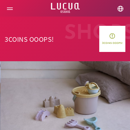
コ
ン
テ
ン
ツ
SHOP
へ
ス
3COINS OOOPS!
キ
ッ
プ