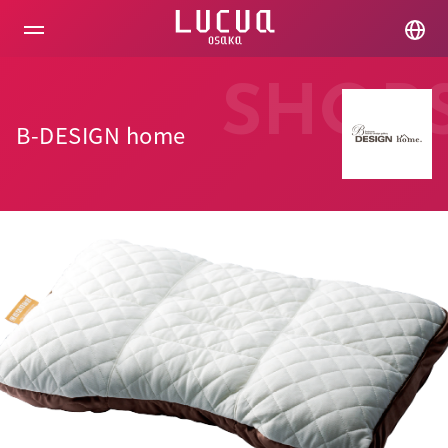
コ
ン
テ
ン
ツ
SHOP
へ
ス
B-DESIGN home
キ
ッ
プ