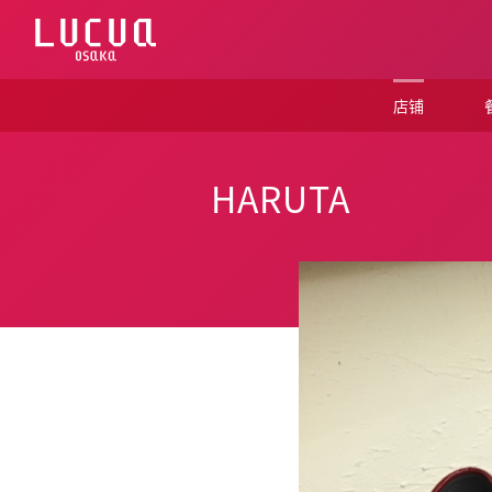
コ
ン
テ
ン
ツ
店铺
へ
ス
キ
ッ
HARUTA
プ