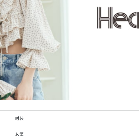
时装
女装