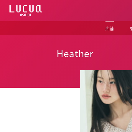
コ
ン
テ
ン
ツ
店铺
へ
ス
キ
ッ
Heather
プ