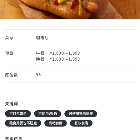
菜系
咖啡厅
预算
午餐
¥1,000〜1,999
晚餐
¥1,000〜1,999
座位数
56
关键词
可打包带走
可使用Wi-Fi
可使用充电插座
独自用餐也不尴尬
有吧台席
有沙发席
基本信息