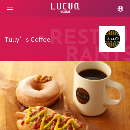
コ
ン
テ
ン
ツ
へ
RESTAU
ス
Tully’s Coffee
キ
ッ
RANT
プ