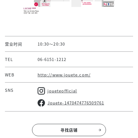
营业时间
10:30～20:30
TEL
06-6151-1212
WEB
http://www.jouete.com/
SNS
joueteofficial
Jouete-1470474776509761
寻找店铺