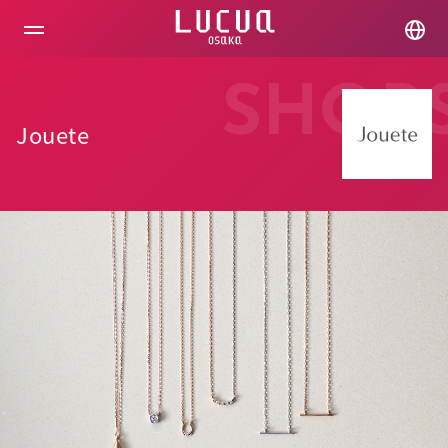
コ
ン
テ
ン
ツ
SHOP
へ
ス
Jouete
キ
ッ
プ