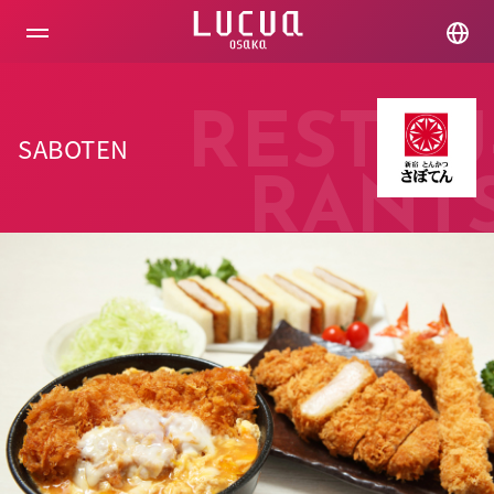
コ
ン
テ
ン
ツ
へ
RESTAU
ス
SABOTEN
キ
ッ
RANT
プ