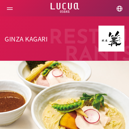
コ
ン
テ
ン
ツ
へ
RESTAU
ス
GINZA KAGARI
キ
ッ
RANT
プ