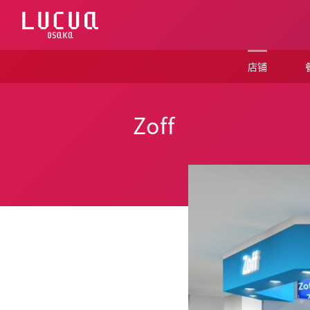
コ
ン
テ
ン
ツ
店铺
へ
ス
キ
ッ
Zoff
プ