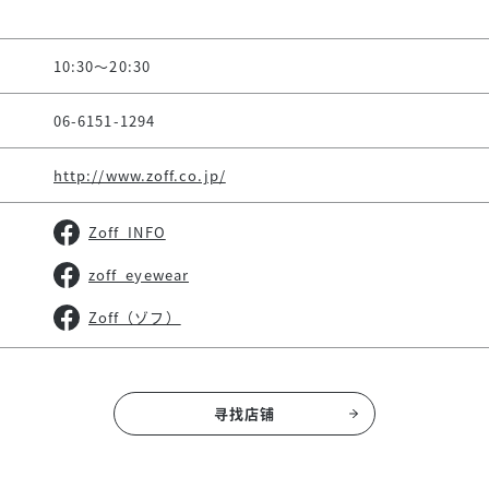
10:30～20:30
06-6151-1294
http://www.zoff.co.jp/
Zoff_INFO
zoff_eyewear
Zoff（ゾフ）
寻找店铺