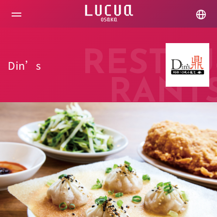
コ
ン
テ
ン
ツ
へ
RESTAU
ス
Din’s
キ
ッ
RANT
プ