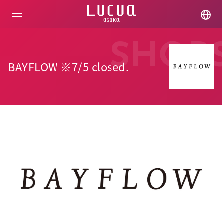
コ
ン
テ
ン
ツ
SHOP
へ
ス
BAYFLOW ※7/5 closed.
キ
ッ
プ