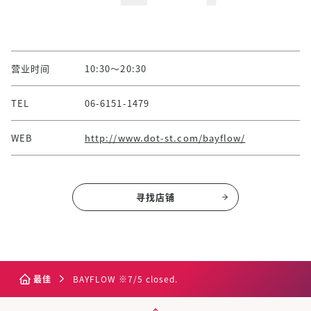
营业时间
10:30～20:30
TEL
06-6151-1479
WEB
http://www.dot-st.com/bayflow/
寻找店铺
最佳
BAYFLOW ※7/5 closed.