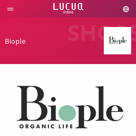
コ
ン
テ
ン
ツ
SHOP
へ
ス
Biople
キ
ッ
プ