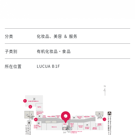
分类
化妆品、美容 ＆ 服务
子类别
有机化妆品・食品
所在位置
LUCUA B1F