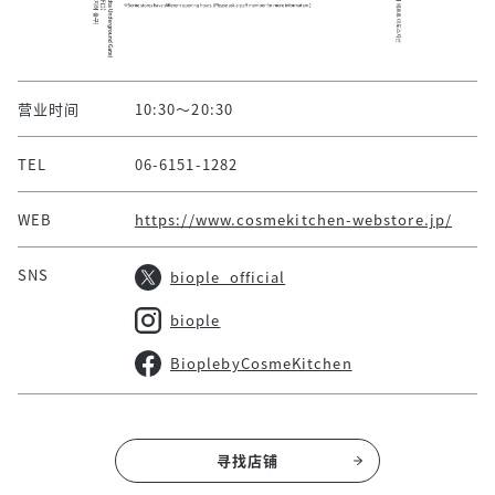
营业时间
10:30～20:30
TEL
06-6151-1282
WEB
https://www.cosmekitchen-webstore.jp/
SNS
biople_official
biople
BioplebyCosmeKitchen
寻找店铺