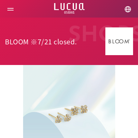
コ
ン
テ
ン
ツ
SHOP
へ
ス
BLOOM ※7/21 closed.
キ
ッ
プ