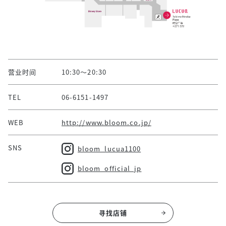
营业时间
10:30～20:30
TEL
06-6151-1497
WEB
http://www.bloom.co.jp/
SNS
bloom_lucua1100
bloom_official_jp
寻找店铺