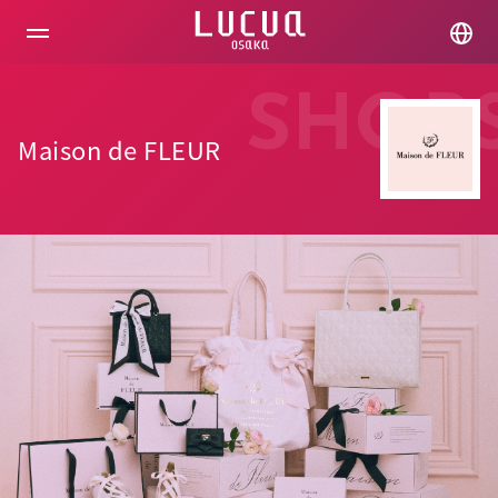
コ
ン
テ
ン
ツ
SHOP
へ
ス
Maison de FLEUR
キ
ッ
プ