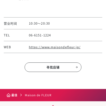
营业时间
10:30～20:30
TEL
06-6151-1224
WEB
https://www.maisondefleur.jp/
寻找店铺
最佳
Maison de FLEUR