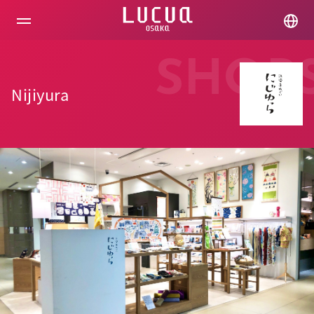
コ
ン
テ
ン
ツ
SHOP
へ
ス
Nijiyura
キ
ッ
プ