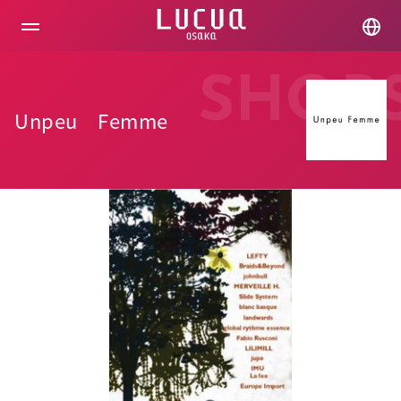
コ
ン
テ
ン
ツ
SHOP
へ
ス
Unpeu Femme
キ
ッ
プ