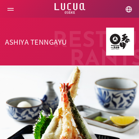
コ
ン
テ
ン
ツ
へ
RESTAU
ス
ASHIYA TENNGAYU
キ
ッ
RANT
プ