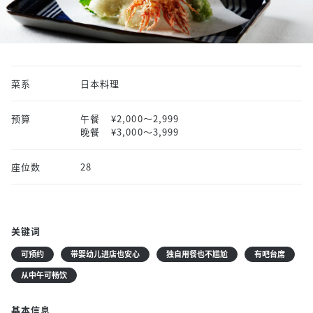
菜系
日本料理
预算
午餐
¥2,000〜2,999
晚餐
¥3,000〜3,999
座位数
28
关键词
可预约
带婴幼儿进店也安心
独自用餐也不尴尬
有吧台席
从中午可畅饮
基本信息