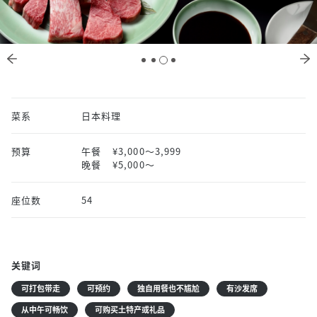
菜系
日本料理
预算
午餐
¥3,000〜3,999
晚餐
¥5,000〜
座位数
54
关键词
可打包带走
可预约
独自用餐也不尴尬
有沙发席
从中午可畅饮
可购买土特产或礼品