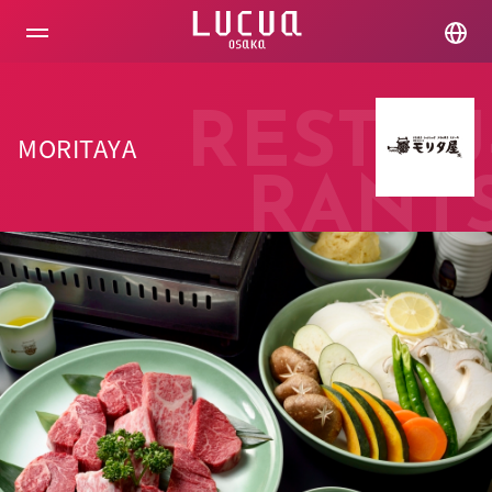
コ
ン
テ
ン
ツ
へ
RESTAU
ス
MORITAYA
キ
ッ
RANT
プ