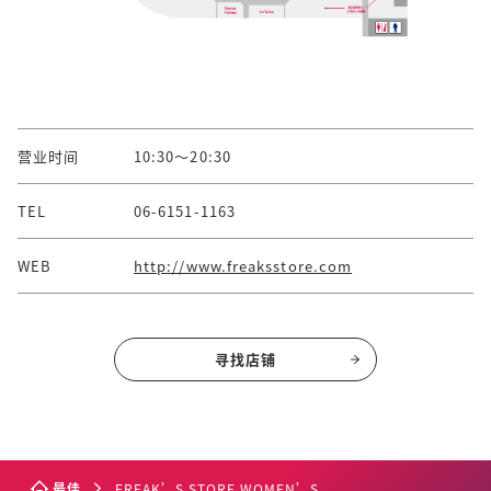
营业时间
10:30～20:30
TEL
06-6151-1163
WEB
http://www.freaksstore.com
寻找店铺
最佳
FREAK’S STORE WOMEN’S