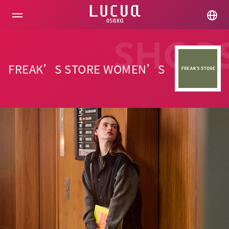
コ
ン
テ
ン
ツ
SHOP
へ
ス
FREAK’S STORE WOMEN’S
キ
ッ
プ