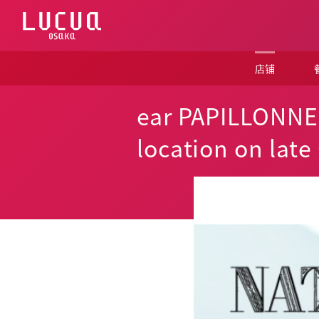
コ
ン
テ
ン
ツ
店铺
へ
ス
キ
ear PAPILLONNE
ッ
プ
location on late