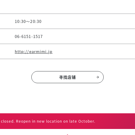
10:30～20:30
06-6151-1517
http://earmimi.jp
寻找店铺
losed. Reopen in new location on late October.