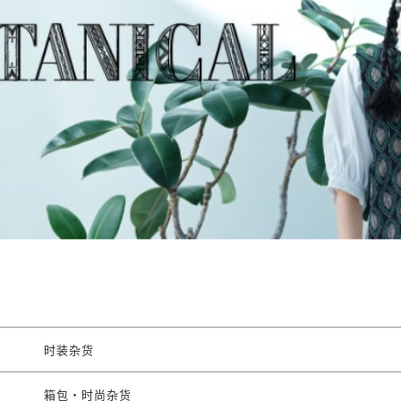
时装杂货
箱包・时尚杂货