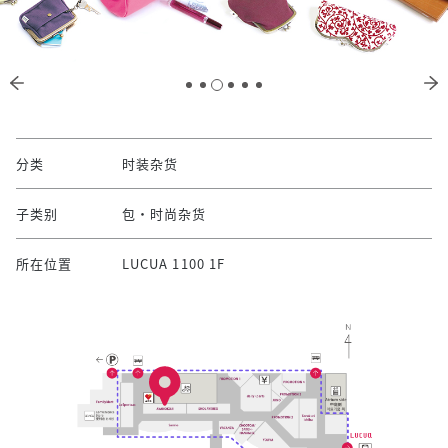
分类
时装杂货
子类别
包・时尚杂货
所在位置
LUCUA 1100 1F