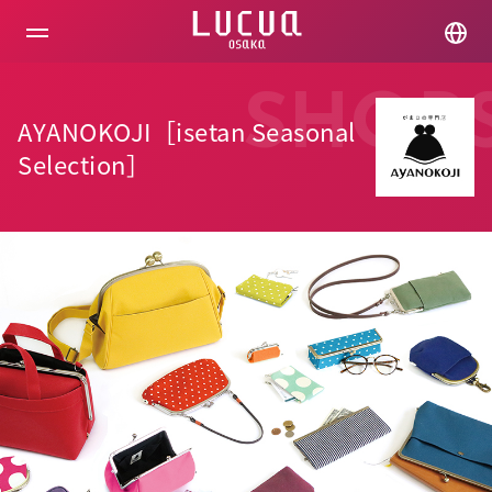
コ
ン
テ
ン
ツ
SHOP
へ
AYANOKOJI［isetan Seasonal
ス
キ
Selection］
ッ
プ