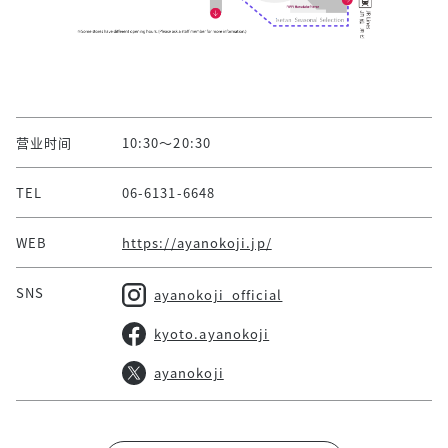
营业时间
10:30～20:30
TEL
06-6131-6648
WEB
https://ayanokoji.jp/
SNS
ayanokoji_official
kyoto.ayanokoji
ayanokoji