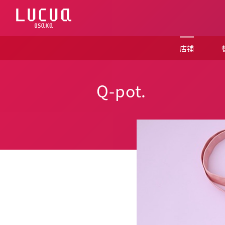
コ
ン
テ
ン
ツ
店铺
へ
ス
キ
ッ
Q-pot.
プ