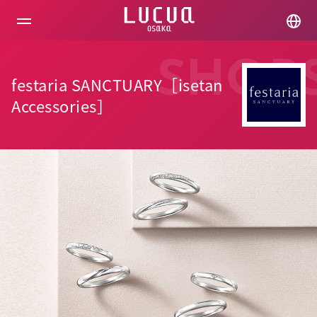
コ
ン
テ
ン
ツ
SHOP
へ
festaria SANCTUARY［isetan
ス
キ
Accessories］
ッ
プ