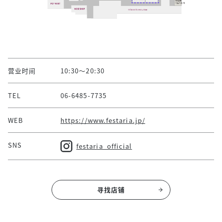
营业时间
10:30～20:30
TEL
06-6485-7735
WEB
https://www.festaria.jp/
SNS
festaria_official
寻找店铺