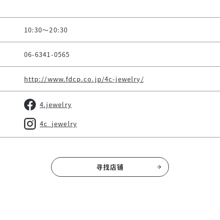
10:30～20:30
06-6341-0565
http://www.fdcp.co.jp/4c-jewelry/
4.jewelry
4c_jewelry
寻找店铺