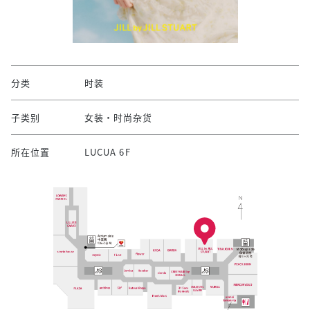
分类
时装
子类别
女装・时尚杂货
所在位置
LUCUA 6F