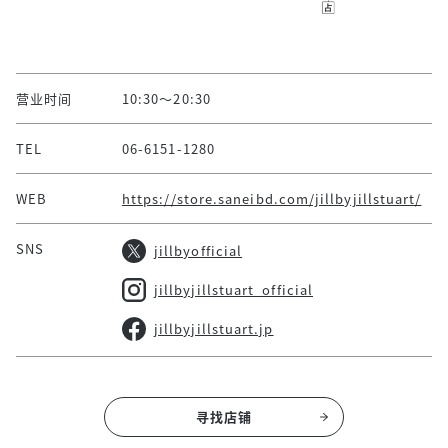
营业时间
10:30～20:30
TEL
06-6151-1280
WEB
https://store.saneibd.com/jillbyjillstuart/
SNS
jillbyofficial
jillbyjillstuart_official
jillbyjillstuart.jp
寻找店铺