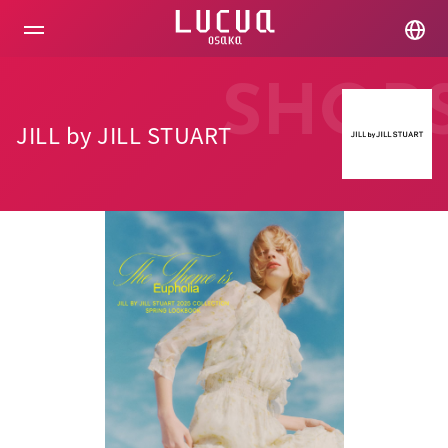
コ
ン
テ
ン
ツ
SHOP
へ
ス
JILL by JILL STUART
キ
ッ
プ