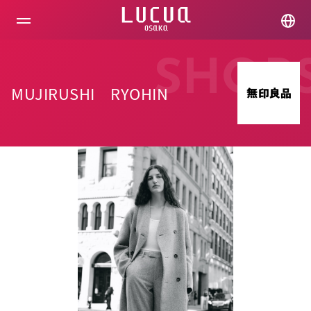
コ
ン
テ
ン
ツ
SHOP
へ
ス
MUJIRUSHI RYOHIN
キ
ッ
プ