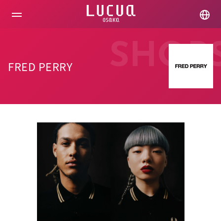
コ
ン
テ
ン
ツ
SHOP
へ
ス
FRED PERRY
キ
ッ
プ