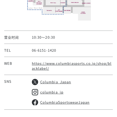
营业时间
10:30～20:30
TEL
06-6151-1420
WEB
https://www.columbiasports.co.jp/shop/bl
acklabel/
SNS
Columbia_Japan
columbia_jp
ColumbiaSportswearJapan