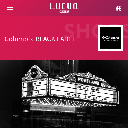
コ
ン
テ
ン
ツ
SHOP
へ
ス
Columbia BLACK LABEL
キ
ッ
プ