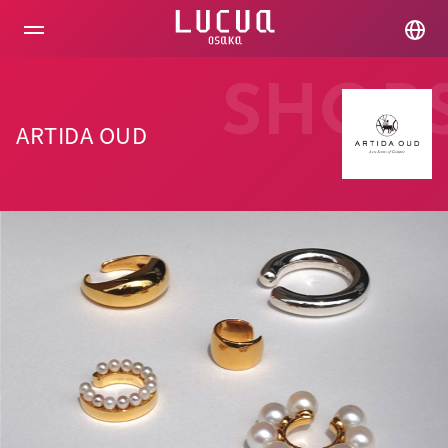
コ
ン
テ
ン
ツ
SHOP
へ
ス
ARTIDA OUD
キ
ッ
プ