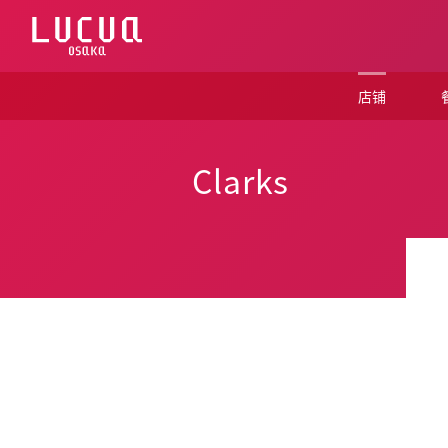
コ
ン
テ
ン
ツ
店铺
へ
ス
キ
ッ
Clarks
プ